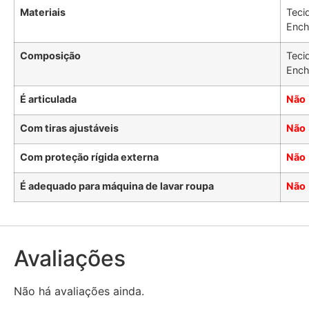
Materiais
Teci
Ench
Composição
Teci
Ench
É articulada
Não
Com tiras ajustáveis
Não
Com proteção rígida externa
Não
É adequado para máquina de lavar roupa
Não
Avaliações
Não há avaliações ainda.